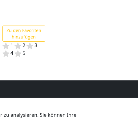
Zu den Favoriten
hinzufügen
1
2
3
4
5
 zu analysieren. Sie können Ihre