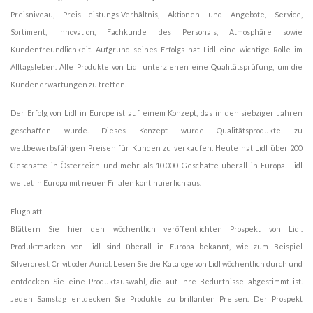
Preisniveau, Preis-Leistungs-Verhältnis, Aktionen und Angebote, Service,
Sortiment, Innovation, Fachkunde des Personals, Atmosphäre sowie
Kundenfreundlichkeit. Aufgrund seines Erfolgs hat Lidl eine wichtige Rolle im
Alltagsleben. Alle Produkte von Lidl unterziehen eine Qualitätsprüfung, um die
Kundenerwartungen zu treffen.
Der Erfolg von Lidl in Europe ist auf einem Konzept, das in den siebziger Jahren
geschaffen wurde. Dieses Konzept wurde Qualitätsprodukte zu
wettbewerbsfähigen Preisen für Kunden zu verkaufen. Heute hat Lidl über 200
Geschäfte in Österreich und mehr als 10.000 Geschäfte überall in Europa. Lidl
weitet in Europa mit neuen Filialen kontinuierlich aus.
Flugblatt
Blättern Sie hier den wöchentlich veröffentlichten Prospekt von Lidl.
Produktmarken von Lidl sind überall in Europa bekannt, wie zum Beispiel
Silvercrest, Crivit oder Auriol. Lesen Sie die Kataloge von Lidl wöchentlich durch und
entdecken Sie eine Produktauswahl, die auf Ihre Bedürfnisse abgestimmt ist.
Jeden Samstag entdecken Sie Produkte zu brillanten Preisen. Der Prospekt