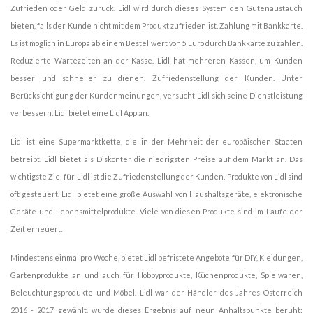
Zufrieden oder Geld zurück. Lidl wird durch dieses System den Gütenaustauch
bieten, falls der Kunde nicht mit dem Produkt zufrieden ist. Zahlung mit Bankkarte.
Es ist möglich in Europa ab einem Bestellwert von 5 Euro durch Bankkarte zu zahlen.
Reduzierte Wartezeiten an der Kasse. Lidl hat mehreren Kassen, um Kunden
besser und schneller zu dienen. Zufriedenstellung der Kunden. Unter
Berücksichtigung der Kundenmeinungen, versucht Lidl sich seine Dienstleistung
verbessern. Lidl bietet eine Lidl App an.
Lidl ist eine Supermarktkette, die in der Mehrheit der europäischen Staaten
betreibt. Lidl bietet als Diskonter die niedrigsten Preise auf dem Markt an. Das
wichtigste Ziel für Lidl ist die Zufriedenstellung der Kunden. Produkte von Lidl sind
oft gesteuert. Lidl bietet eine große Auswahl von Haushaltsgeräte, elektronische
Geräte und Lebensmittelprodukte. Viele von diesen Produkte sind im Laufe der
Zeit erneuert.
Mindestens einmal pro Woche, bietet Lidl befristete Angebote für DIY, Kleidungen,
Gartenprodukte an und auch für Hobbyprodukte, Küchenprodukte, Spielwaren,
Beleuchtungsprodukte und Möbel. Lidl war der Händler des Jahres Österreich
2016 - 2017 gewählt, wurde dieses Ergebnis auf neun Anhaltspunkte beruht: