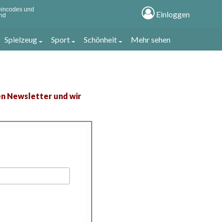
×
×
heincodes und
Einloggen
nd
Spielzeug
Sport
Schönheit
Mehr sehen
ren Newsletter und wir