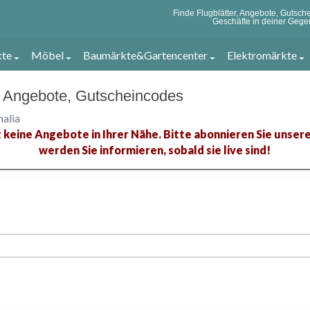
Finde Flugblätter, Angebote, Gutsc
Geschäfte in deiner Gege
kte
Möbel
Baumärkte&Gartencenter
Elektromärkte
er, Angebote, Gutscheincodes
halia
t keine Angebote in Ihrer Nähe. Bitte abonnieren Sie unse
werden Sie informieren, sobald sie live sind!