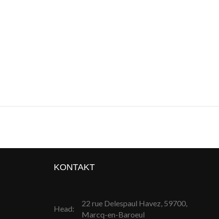
KONTAKT
22 rue Delespaul Havez, 59700,
Head:
Marcq-en-Baroeul