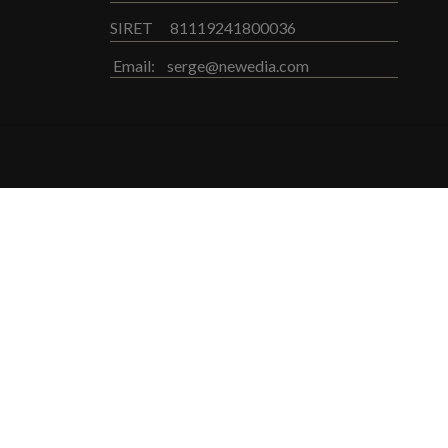
SIRET
81119241800036
Email:
serge@newedia.com