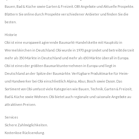
Bauen, Bad & Küche sowie Garten & Freizeit. OBI Angebote und Aktuelle Prospekte.
Blättern Sie online durch Prospekte verschiedener Anbieter und finden Sie die
besten.
Historie
Obi ist eine europaweit agierende Baumarkt-Handelskette mit Hauptsitz in
Wermelskirchen in Deutchland. Obi wurde in 1970 gegründet und betreibt derzeit
mehr als 350 Märkte in Deutschland und mehr als 650 Märkte überall in Europa.
Obi ist eines der größten Baumarktunternehmen in Europa und liegt in
Deutschland an der Spitze der Baumärkte. Verfügbare Produktmarke für Heim-
und Handwerker bei Obi einschließlich Alpina, Abus, Bosch sowie Dyson. Das
Sortiment von Obi umfasst viele Kategorien wie Bauen, Technik, Garten & Freizeit,
Bad & Küche sowie Wohnen. Obi bietet auch regionale und saisonale Angebote au
attraktiven Preisen.
Services
Sichere Zahlmöglichkeiten.
Kostenlose Rücksendung.