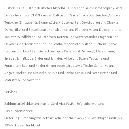
Historie: DEPOT ist ein deutscher Möbelhaus unter der Gries Deco Company GmbH.
Das Sortiment von DEPOT umfasst Balkon und Gartenmöbel, Gartendeko, Outdoor
Teppiche, Grillzubehör, Blumentöpfe, Kräutergarten, Dekofiguren und Objekte,
Dekoartikel und Bastelbedarf, Kunstblumen und Pflanzen, Vasen, Dekoteller und
Tabletts, Windlichter und Laternen, Kerzen und Kerzenständer, Etageren und
Dekoschalen, Teelichter und Teelichthalter, Schieferplatten, Küchenzubehör,
Lampen und Leuchten, Gedeckter Tisch, Kissen und Decken, Bilderrahmen,
Spiegel, Schriftzüge, Bilder und Schilder, Körbe und Boxen, Teppiche und
Fußmatten, Bad- und Kinderzimmer Accessoires sowie Tische, Schränke und
Regale, Hocker und Sitzsäcke, Stühle und Bänke, Sessel und Sofas, Betten und
Matratzen und so weiter.
Services
Zahlungsmöglichkeiten: MasterCard, Visa, PayPal, Sofortüberweisung
24h Kundenservice
Lieferung: Lieferung von Dekoartikeln innerhalb von 2 bis 3 Werktagen und 8 bis
10 Werktagen für Möbel