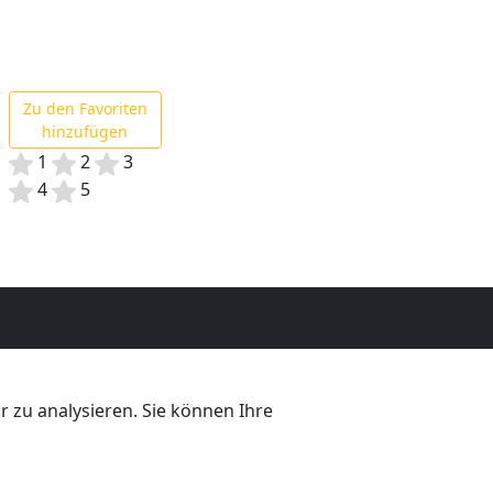
Zu den Favoriten
hinzufügen
1
2
3
4
5
 zu analysieren. Sie können Ihre