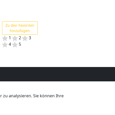
Zu den Favoriten
hinzufügen
1
2
3
4
5
 zu analysieren. Sie können Ihre