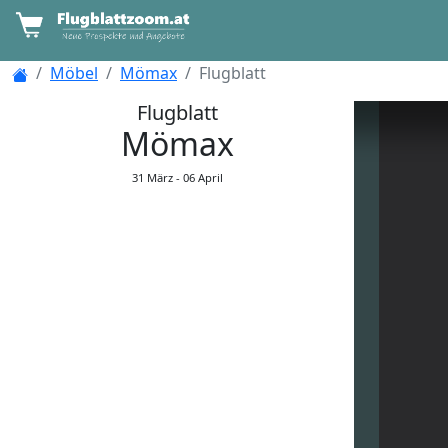
Möbel
Mömax
Flugblatt
Flugblatt
Mömax
31 März -
06 April