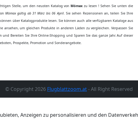
ichtigen Stelle, um den neusten Katalog von
Mömax
zu lesen ! Sehen Sie unten die
 von
Mömax gültig ab 31 März bis 06 April
. Sie sehen Rezensionen an, teilen Sie Ihre
önnen über Katalogprodukte lesen. Sie können auch alle verfügbaren Kataloge aus
ie ansehen, um gleichen Produkte in anderen Läden zu vergleichen. Verpassen Sie
 und Bereiten Sie Ihre Online-Shopping und Sparen Sie das ganze Jahr. Auf dieser
boten, Prospekte, Promotion und Sonderangebote.
© Copyright 2026
Flugblattzoom.at
- All Right Reserved
ubieten, Anzeigen zu personalisieren und den Datenverkehr