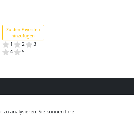
Zu den Favoriten
hinzufügen
1
2
3
4
5
 zu analysieren. Sie können Ihre